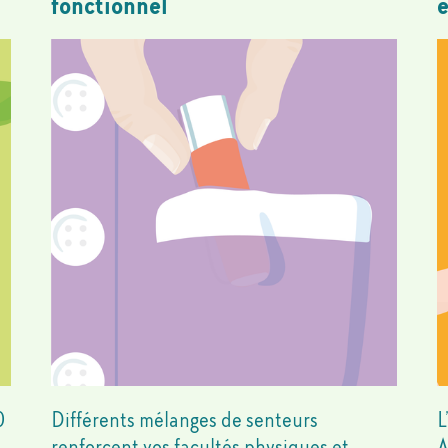
fonctionnel
e
0
Différents mélanges de senteurs
L
renforcent vos facultés physiques et
A