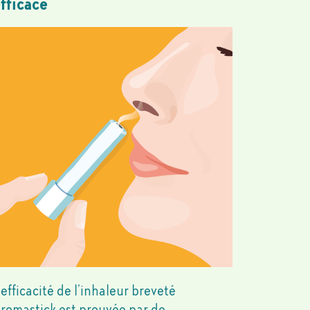
fficace
’efficacité de l’inhaleur breveté
romastick est prouvée par de