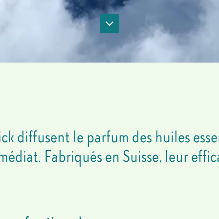
Scroll
to
next
section
ck diffusent le parfum des huiles ess
médiat. Fabriqués en Suisse, leur effi