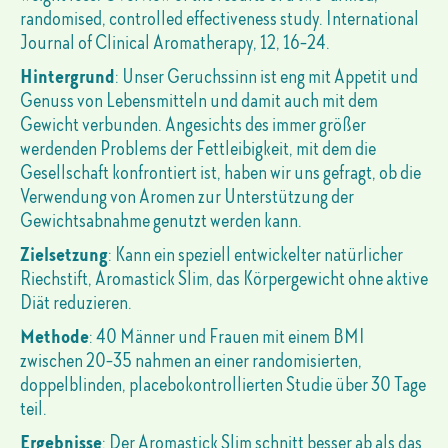
randomised, controlled effectiveness study. International
Journal of Clinical Aromatherapy, 12, 16-24.
Hintergrund
: Unser Geruchssinn ist eng mit Appetit und
Genuss von Lebensmitteln und damit auch mit dem
Gewicht verbunden. Angesichts des immer größer
werdenden Problems der Fettleibigkeit, mit dem die
Gesellschaft konfrontiert ist, haben wir uns gefragt, ob die
Verwendung von Aromen zur Unterstützung der
Gewichtsabnahme genutzt werden kann.
Zielsetzung
: Kann ein speziell entwickelter natürlicher
Riechstift, Aromastick Slim, das Körpergewicht ohne aktive
Diät reduzieren.
Methode
: 40 Männer und Frauen mit einem BMI
zwischen 20-35 nahmen an einer randomisierten,
doppelblinden, placebokontrollierten Studie über 30 Tage
teil.
Ergebnisse
: Der Aromastick Slim schnitt besser ab als das